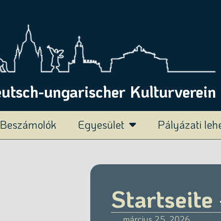
tsch-ungarischer Kulturverein 
Beszámolók
Egyesület
Pályázati le
Startseite
március 25, 2026