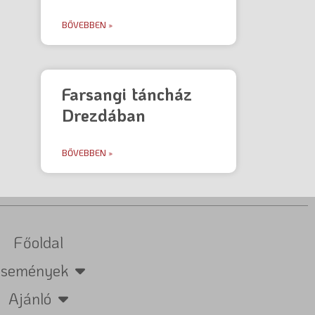
BŐVEBBEN »
Farsangi táncház
Drezdában
BŐVEBBEN »
Főoldal
Események
Ajánló