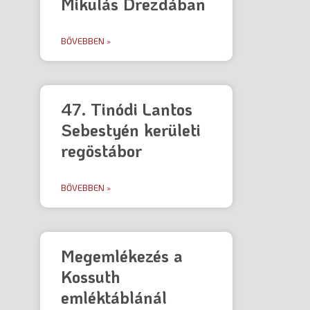
Mikulás Drezdában
BŐVEBBEN »
47. Tinódi Lantos
Sebestyén kerületi
regöstábor
BŐVEBBEN »
Megemlékezés a
Kossuth
emléktáblánál