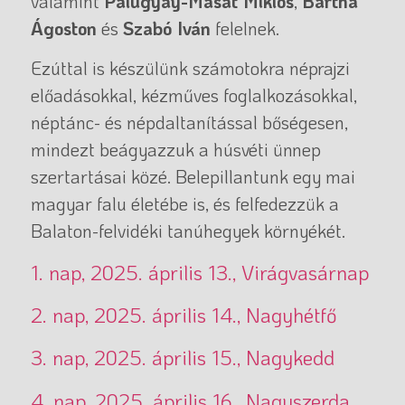
valamint
Palugyay-Masát Miklós
,
Bartha
Ágoston
és
Szabó Iván
felelnek.
Ezúttal is készülünk számotokra néprajzi
előadásokkal, kézműves foglalkozásokkal,
néptánc- és népdaltanítással bőségesen,
mindezt beágyazzuk a húsvéti ünnep
szertartásai közé. Belepillantunk egy mai
magyar falu életébe is, és felfedezzük a
Balaton-felvidéki tanúhegyek környékét.
1. nap, 2025. április 13., Virágvasárnap
2. nap, 2025. április 14., Nagyhétfő
3. nap, 2025. április 15., Nagykedd
4. nap, 2025. április 16., Nagyszerda