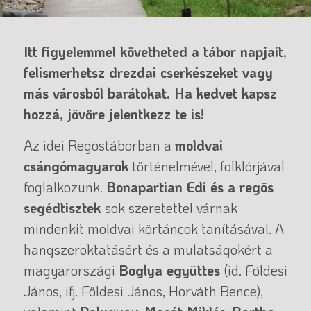
Itt figyelemmel követheted a tábor napjait,
felismerhetsz drezdai cserkészeket vagy
más városból barátokat. Ha kedvet kapsz
hozzá, jövőre jelentkezz te is!
Az idei Regöstáborban a
moldvai
csángómagyarok
történelmével, folklórjával
foglalkozunk.
Bonapartian Edi és a regös
segédtisztek
sok szeretettel várnak
mindenkit moldvai körtáncok tanításával. A
hangszeroktatásért és a mulatságokért a
magyarországi
Boglya együttes
(id. Földesi
János, ifj. Földesi János, Horváth Bence),