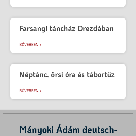
Farsangi táncház Drezdában
BŐVEBBEN »
Néptánc, őrsi óra és tábortűz
BŐVEBBEN »
Mányoki Ádám deutsch-