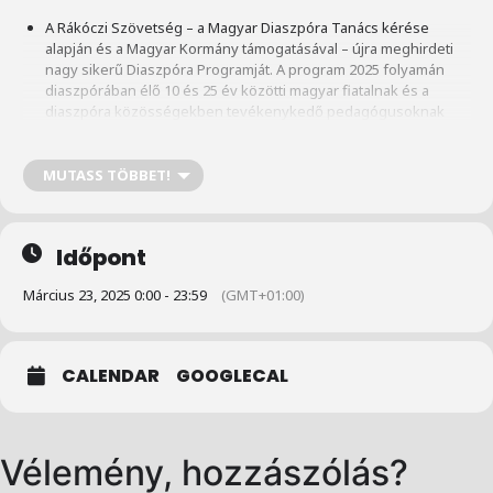
A Rákóczi Szövetség – a Magyar Diaszpóra Tanács kérése
alapján és a Magyar Kormány támogatásával – újra meghirdeti
nagy sikerű Diaszpóra Programját. A program 2025 folyamán
diaszpórában élő 10 és 25 év közötti magyar fiatalnak és a
diaszpóra közösségekben tevékenykedő pedagógusoknak
teremt lehetőséget magyarországi tanulmányútra.
Jelentkezési időszak:
2025. január 23.
– 2025. március 23.
MUTASS TÖBBET!
A jelentkezést egyénileg elektronikusan kell benyújtani
a
www.rakocziszovetseg.org/diaszpora
oldalon.
Időpont
Március 23, 2025 0:00 - 23:59
(GMT+01:00)
további részletek
itt
, a Bethlen Gábor Alapkezelő Zrt.
honlapján
CALENDAR
GOOGLECAL
Vélemény, hozzászólás?