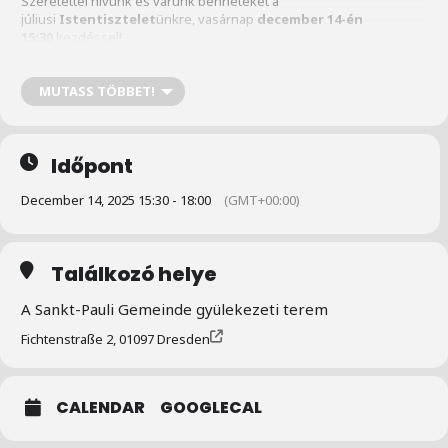
Szeretettel hívunk és várunk benneteket a
júliusi
Istentisztelet
ünkre, vasárnap
december 14-én
15:30
kezdéssel!
MUTASS TÖBBET!
Helyszín:
Sankt-Pauli Gemeinde, Fichtenstraße 2, 01097
Dresden
gyülekezeti terme.
Időpont
December 14, 2025 15:30 - 18:00
(GMT+00:00)
Segíteni tudtok:
– sütivel,
– szörppel,
– kántorkodással
Találkozó helye
– szállással
A Sankt-Pauli Gemeinde gyülekezeti terem
Fichtenstraße 2, 01097 Dresden
Gyertek!
Üdvözlettel,
CALENDAR
GOOGLECAL
Geri