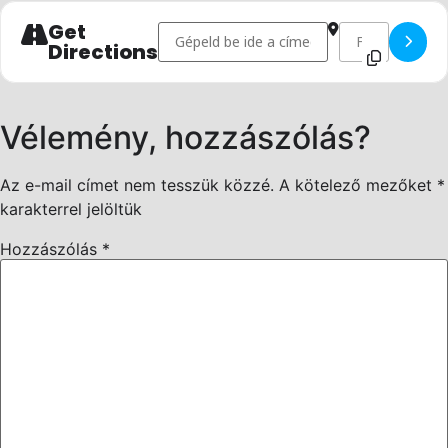
Get
Address - Istentisztelet - December []
Destination Addr
Directions
Vélemény, hozzászólás?
Az e-mail címet nem tesszük közzé.
A kötelező mezőket
*
karakterrel jelöltük
Hozzászólás
*