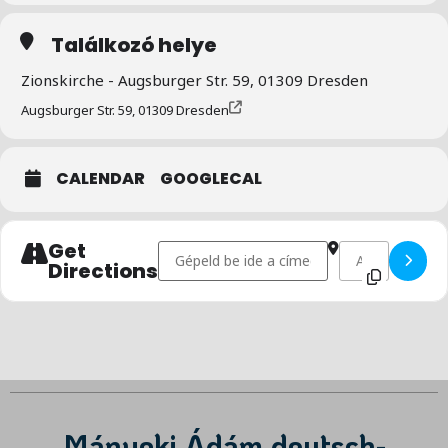
Találkozó helye
Zionskirche - Augsburger Str. 59, 01309 Dresden
Augsburger Str. 59, 01309 Dresden
CALENDAR
GOOGLECAL
Get
Address - Cserkész­találkozó []
Destination Addre
Directions
Mányoki Ádám deutsch-