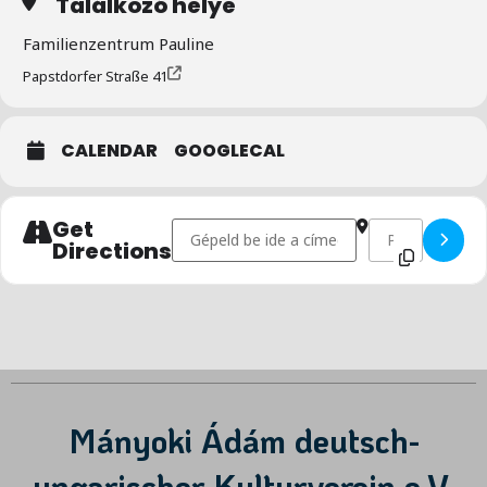
Találkozó helye
Familienzentrum Pauline
Papstdorfer Straße 41
CALENDAR
GOOGLECAL
Get
Address - Bábszínház []
Destination Addr
Directions
Mányoki Ádám deutsch-
ungarischer Kulturverein e.V.