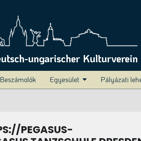
tsch-ungarischer Kulturverein 
Beszámolók
Egyesület
Pályázati le
PS://PEGASUS-