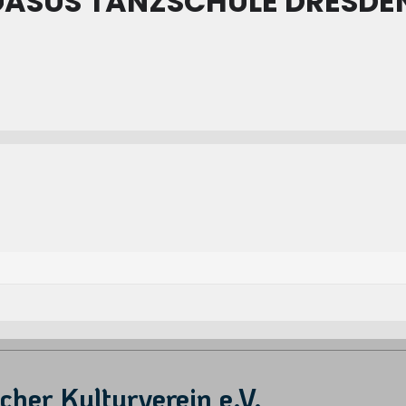
GASUS TANZSCHULE DRESDE
her Kulturverein e.V.