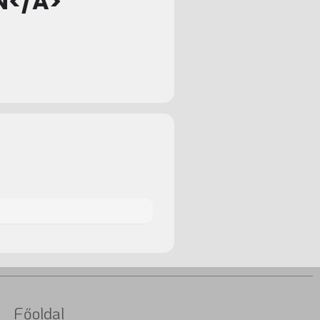
N</A>
Főoldal