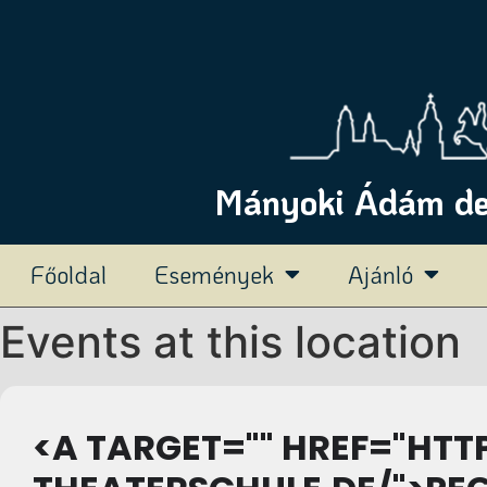
Mányoki Ádám deu
Főoldal
Események
Ajánló
Events at this location
<A TARGET="" HREF="HTT